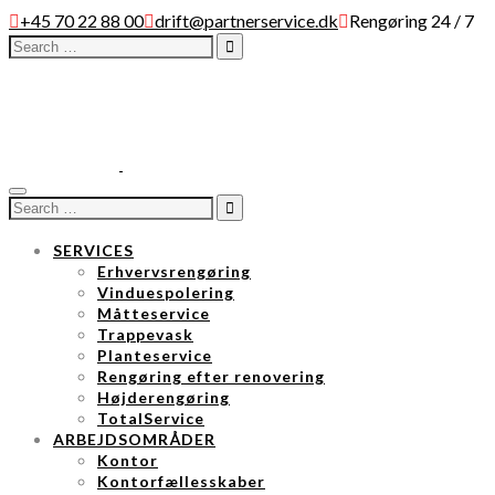
+45 70 22 88 00
drift@partnerservice.dk
Rengøring 24 / 7
Search
for:
Toggle
Search
navigation
for:
SERVICES
Erhvervsrengøring
Vinduespolering
Måtteservice
Trappevask
Planteservice
Rengøring efter renovering
Højderengøring
TotalService
ARBEJDSOMRÅDER
Kontor
Kontorfællesskaber