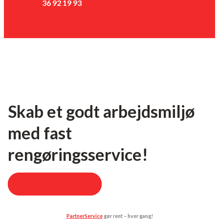
36 92 19 93
Skab et godt arbejdsmiljø
med fast
rengøringsservice!
Beregn dit tilbud!
PartnerService
gør rent – hver gang!