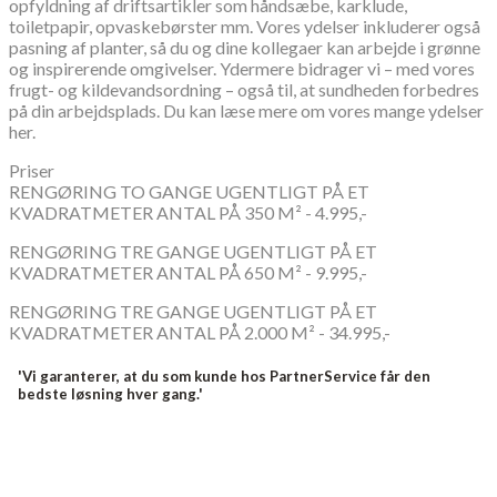
opfyldning af driftsartikler som håndsæbe, karklude,
toiletpapir, opvaskebørster mm. Vores ydelser inkluderer også
pasning af planter, så du og dine kollegaer kan arbejde i grønne
og inspirerende omgivelser. Ydermere bidrager vi – med vores
frugt- og kildevandsordning – også til, at sundheden forbedres
på din arbejdsplads. Du kan læse mere om vores mange ydelser
her.
Priser
RENGØRING TO GANGE UGENTLIGT PÅ ET
KVADRATMETER ANTAL PÅ 350 M² - 4.995,-
RENGØRING TRE GANGE UGENTLIGT PÅ ET
KVADRATMETER ANTAL PÅ 650 M² - 9.995,-
RENGØRING TRE GANGE UGENTLIGT PÅ ET
KVADRATMETER ANTAL PÅ 2.000 M² - 34.995,-
'Vi garanterer, at du som kunde hos PartnerService får den
bedste løsning hver gang.'