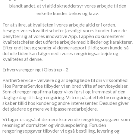
blandt andet, at vi altid skræddersyr vores arbejde til den
enkelte kundes behov og krav.
For at sikre, at kvaliteten i vores arbejde altid er i orden,
besøger vores kvalitetschefer jævnligt vores kunder, hvor de
benytter sig af vores innovative App. I app’en dokumenterer
kvalitetschefen det udførte arbejde med billeder og karakterer.
Efter endt besøg sender vi denne rapport til dig som kunde, så
du hele tiden kan følge med i vores rengøringsarbejde og
kvaliteten af denne.
Erhvervsrengøring i Glostrup - 2
PartnerService – velvære og arbejdsglæde til din virksomhed
Hos PartnerService tilbyder vi en bred vifte af serviceydelser.
Som et rengøringsfirma tager vi os først og fremmest af den
daglige dag-til-dag-rengøring. Vi tror på, at effektiv rengøring
skaber tillid hos kunder og andre interessenter. Desuden giver
det gladere og mere veltilpasse medarbejdere.
Vi tager os også af de mere krævende rengøringsopgaver som
rensning af dørmåtter og vinduespolering. Foruden
rengøringsopgaver tilbyder vi også bestilling, levering og