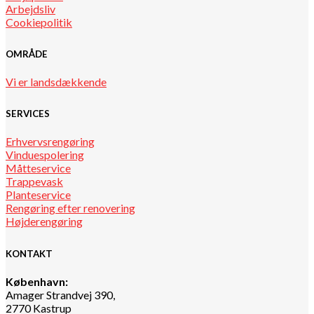
Arbejdsliv
Cookiepolitik
OMRÅDE
Vi er landsdækkende
SERVICES
Erhvervsrengøring
Vinduespolering
Måtteservice
Trappevask
Planteservice
Rengøring efter renovering
Højderengøring
KONTAKT
København:
Amager Strandvej 390,
2770 Kastrup