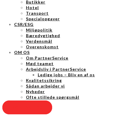
Butikker
Hotel
Transport
Specialopgaver
CSR/ESG
Miljøpolitik
Bæredygtighed
Verdensmål
Overenskomst
OM OS
Om PartnerService
Mød teamet
Arbejdsliv i PartnerService
Ledige jobs – Bliv en af os
Kvalitetssikring
Sådan arbejder vi
Nyheder
Ofte stillede spørgsmål
KONTAKT OS