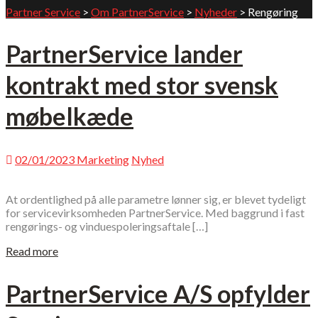
Partner Service
>
Om PartnerService
>
Nyheder
>
Rengøring
PartnerService lander
kontrakt med stor svensk
møbelkæde
02/01/2023
Marketing
Nyhed
At ordentlighed på alle parametre lønner sig, er blevet tydeligt
for servicevirksomheden PartnerService. Med baggrund i fast
rengørings- og vinduespoleringsaftale […]
Read more
PartnerService A/S opfylder