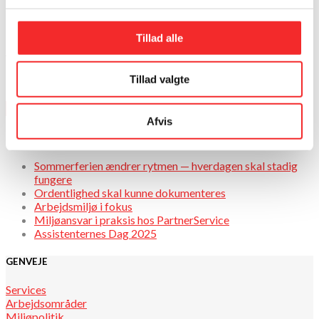
PartnerService skal sikre pletfrie centre og træningsfaciliteter
til SATS’ mange besøgende. […]
Tillad alle
Read more
Søg
Tillad valgte
Søg
efter:
Afvis
Seneste indlæg
Sommerferien ændrer rytmen — hverdagen skal stadig
fungere
Ordentlighed skal kunne dokumenteres
Arbejdsmiljø i fokus
Miljøansvar i praksis hos PartnerService
Assistenternes Dag 2025
GENVEJE
Services
Arbejdsområder
Miljøpolitik