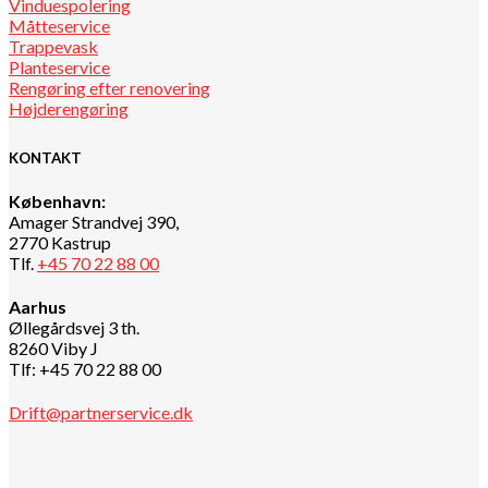
Vinduespolering
Måtteservice
Trappevask
Planteservice
Rengøring efter renovering
Højderengøring
KONTAKT
København:
Amager Strandvej 390,
2770 Kastrup
Tlf.
+45 70 22 88 00
Aarhus
Øllegårdsvej 3 th.
8260 Viby J
Tlf: +45 70 22 88 00
Drift@partnerservice.dk