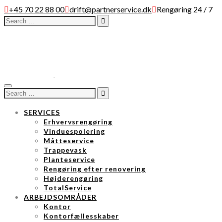
+45 70 22 88 00
drift@partnerservice.dk
Rengøring 24 / 7
Search
for:
Toggle
Search
navigation
for:
SERVICES
Erhvervsrengøring
Vinduespolering
Måtteservice
Trappevask
Planteservice
Rengøring efter renovering
Højderengøring
TotalService
ARBEJDSOMRÅDER
Kontor
Kontorfællesskaber