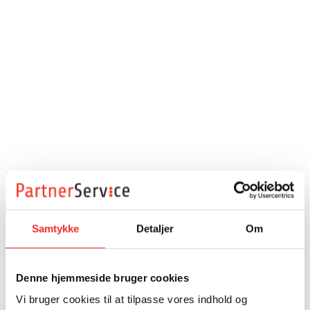
Dette betyder, at Servicenormen garanterer: Ordnede
personaleforholdPartnerService A/S har en overenskomst,
samt en skriftlig personalepolitik, der som indeholder
retningslinjer for […]
Samtykke
Detaljer
Om
Read more
PartnerService har vundet
Denne hjemmeside bruger cookies
Vi bruger cookies til at tilpasse vores indhold og