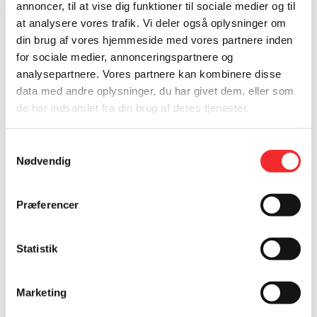
ny stor kædeaftale
annoncer, til at vise dig funktioner til sociale medier og til
at analysere vores trafik. Vi deler også oplysninger om
din brug af vores hjemmeside med vores partnere inden
11/10/2021
Marketing
Nyhed
for sociale medier, annonceringspartnere og
analysepartnere. Vores partnere kan kombinere disse
data med andre oplysninger, du har givet dem, eller som
de har indsamlet fra din brug af deres tjenester.
Samtykkevalg
Nødvendig
Præferencer
Statistik
Marketing
En ny aftale mellem fitness giganten SATS Group og