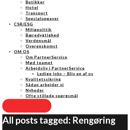
Butikker
Hotel
Transport
Specialopgaver
CSR/ESG
Miljøpolitik
Bæredygtighed
Verdensmål
Overenskomst
OM OS
Om PartnerService
Mød teamet
Arbejdsliv i PartnerService
Ledige jobs – Bliv en af os
Kvalitetssikring
Sådan arbejder vi
Nyheder
Ofte stillede spørgsmål
KONTAKT OS
All posts tagged: Rengøring